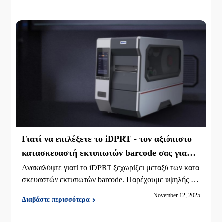
Γιατί να επιλέξετε το iDPRT - τον αξιόπιστο
κατασκευαστή εκτυπωτών barcode σας για
πιο έξυπνες λύσεις εκτύπωσης
Ανακαλύψτε γιατί το iDPRT ξεχωρίζει μεταξύ των κατα
σκευαστών εκτυπωτών barcode. Παρέχουμε υψηλής απ
όδοσης, αξιόπιστες και έξυπνες λύσεις εκτύπωσης barc
November 12, 2025
Διαβάστε περισσότερα
ode για παγκόσμιες επιχειρήσεις.