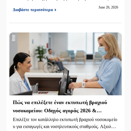
ον σωστό βιομηχανικό εκτυπωτή γραμμικών κωδικών 6
June 26, 2026
Διαβάστε περισσότερα
00dpi, με μια ματιά στο iDPRT iX4P και iK4.
Πώς να επιλέξετε έναν εκτυπωτή βραχιού
νοσοκομείου: Οδηγός αγοράς 2026 &
Αναθεώρηση iDPRT iE2X-H
Επιλέξτε τον κατάλληλο εκτυπωτή βραχιού νοσοκομείο
υ για εισαγωγές και νοσηλευτικούς σταθμούς. Αξιολογ