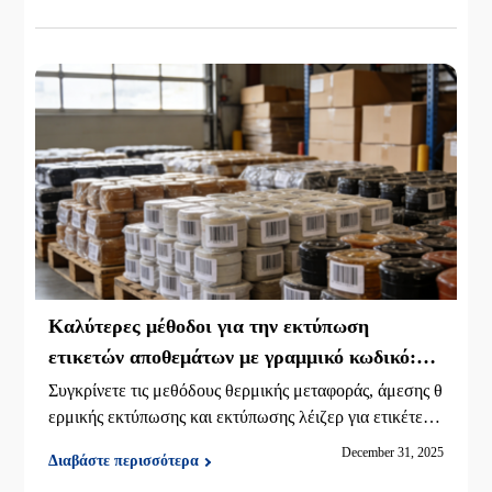
δοσης και συνολικό κόστος ιδιοκτησίας.
Καλύτερες μέθοδοι για την εκτύπωση
ετικετών αποθεμάτων με γραμμικό κωδικό:
Θερμική έναντι λέιζερ
Συγκρίνετε τις μεθόδους θερμικής μεταφοράς, άμεσης θ
ερμικής εκτύπωσης και εκτύπωσης λέιζερ για ετικέτες α
ποθεμάτων με γραμμικούς κωδικούς. Μάθετε ποια επιλ
December 31, 2025
Διαβάστε περισσότερα
ογή ταιριάζει στις μακροπρόθεσμες ανάγκες αποθήκευσ