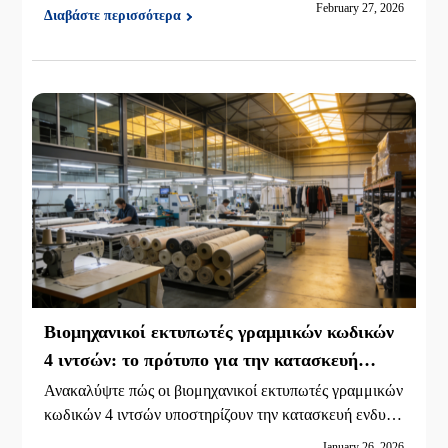
February 27, 2026
Διαβάστε περισσότερα
ν ήσυχων ζώνων και των συμβουλών DPI για να μειώσ
ετε τις αποτυχίες σάρωσης και να επιταχύνετε την πληρ
ωμή.
Βιομηχανικοί εκτυπωτές γραμμικών κωδικών
4 ιντσών: το πρότυπο για την κατασκευή
ενδυμάτων και υφάσματος
Ανακαλύψτε πώς οι βιομηχανικοί εκτυπωτές γραμμικών
κωδικών 4 ιντσών υποστηρίζουν την κατασκευή ενδυμά
των και κλωστοϋφαντουργίας, από τις ετικέτες φροντίδα
January 26, 2026