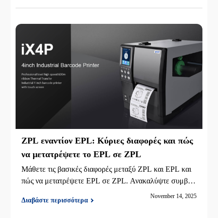
ης, αποστολής ή αποθήκευσης χαμηλού όγκου.
ZPL εναντίον EPL: Κύριες διαφορές και πώς
να μετατρέψετε το EPL σε ZPL
Μάθετε τις βασικές διαφορές μεταξύ ZPL και EPL και
πώς να μετατρέψετε EPL σε ZPL. Ανακαλύψτε συμβου
λές συμβατότητας για σύγχρονους εκτυπωτές και συστή
November 14, 2025
Διαβάστε περισσότερα
ματα barcode.