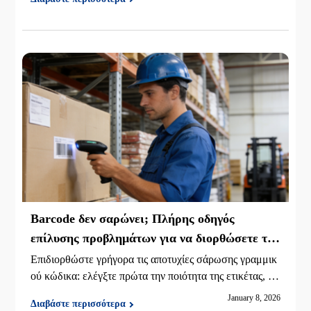
εφοδιαστική και την αποθήκευση.
Barcode δεν σαρώνει; Πλήρης οδηγός
επίλυσης προβλημάτων για να διορθώσετε το
99% των αποτυχιών σάρωσης
Επιδιορθώστε γρήγορα τις αποτυχίες σάρωσης γραμμικ
ού κώδικα: ελέγξτε πρώτα την ποιότητα της ετικέτας, στ
η συνέχεια τις ρυθμίσεις συμβολολογίας και το firmwar
January 8, 2026
Διαβάστε περισσότερα
e και τελικά τις DPI / ήσυχες ζώνες, τον φωτισμό, την λ