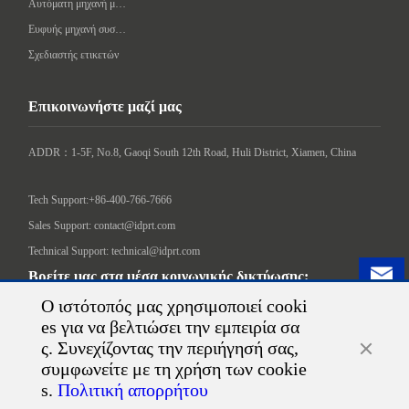
Αυτόματη μηχανή μαρκαρίσματος
Ευφυής μηχανή συσκευασίας
Σχεδιαστής ετικετών
Επικοινωνήστε μαζί μας
ADDR：1-5F, No.8, Gaoqi South 12th Road, Huli District, Xiamen, China

Tech Support:+86-400-766-7666
Sales Support: contact@idprt.com
Technical Support: technical@idprt.com
Βρείτε μας στα μέσα κοινωνικής δικτύωσης:
Ο ιστότοπός μας χρησιμοποιεί cooki
es για να βελτιώσει την εμπειρία σα
ς. Συνεχίζοντας την περιήγησή σας,
συμφωνείτε με τη χρήση των cookie
s.
Πολιτική απορρήτου
©2026 Xiamen Hanin Co., Ltd.
Χάρτης τοποθεσίας