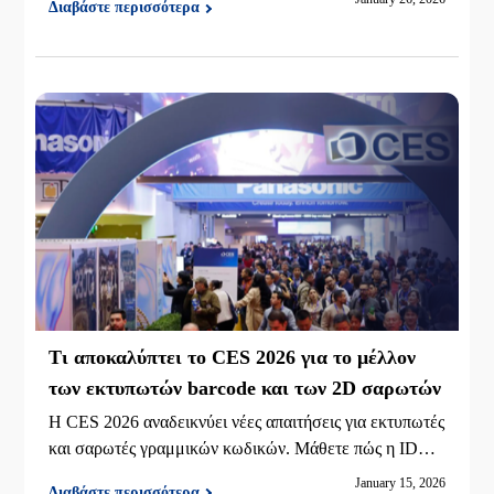
Διαβάστε περισσότερα
ς πλύσματος έως την παρακολούθηση WIP, την ετικέτα
αποθήκης και εφοδιαστικής, με βασικές προδιαγραφές κ
αι καθοδήγηση επιλογής
Τι αποκαλύπτει το CES 2026 για το μέλλον
των εκτυπωτών barcode και των 2D σαρωτών
Η CES 2026 αναδεικνύει νέες απαιτήσεις για εκτυπωτές
και σαρωτές γραμμικών κωδικών. Μάθετε πώς η IDPR
T παρέχει αξιόπιστες λύσεις για το λιανικό εμπόριο, την
January 15, 2026
Διαβάστε περισσότερα