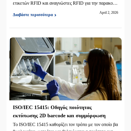
ετικετών RFID και αναγνώστες RFID για την παρακολο
ύθηση περιουσιακών στοιχείων, τη διαχείριση αποθεμά
April 2, 2026
Διαβάστε περισσότερα
των, την αποθήκευση, το λιανικό εμπόριο, την ενδυμασί
α, τα κοσμήματα και τα χρηματοπιστωτικά ιδρύματα.
ISO/IEC 15415: Οδηγός ποιότητας
εκτύπωσης 2D barcode και συμμόρφωση
Το ISO/IEC 15415 καθορίζει τον τρόπο με τον οποίο βα