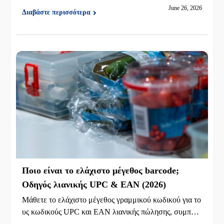
ήστε τους βασικούς παράγοντες αγοράς και αναθεωρήστ
June 26, 2026
Διαβάστε περισσότερα
ε το αντιβακτηριακό iDPRT iE2X-H.
Ποιο είναι το ελάχιστο μέγεθος barcode;
Οδηγός λιανικής UPC & EAN (2026)
Μάθετε το ελάχιστο μέγεθος γραμμικού κωδικού για το
υς κωδικούς UPC και EAN λιανικής πώλησης, συμπερι
λαμβανομένων των κανόνων GS1, της διάστασης X, τω