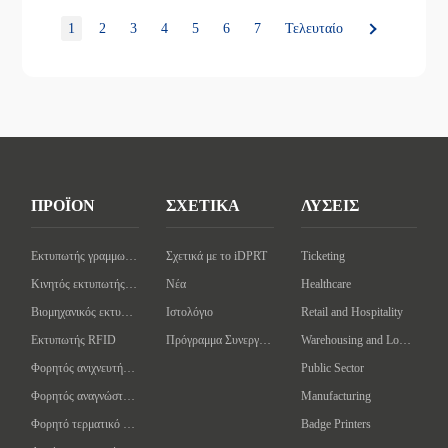
1
2
3
4
5
6
7
Τελευταίο
ΠΡΟΪΟΝ
ΣΧΕΤΙΚΑ
ΛΥΣΕΙΣ
Εκτυπωτής γραμμωτού κώδικα επιφάνειας εργασίας
Σχετικά με το iDPRT
Ticketing
Κινητός εκτυπωτής γραμμωτού κώδικα
Νέα
Healthcare
Βιομηχανικός εκτυπωτής γραμμωτών κωδίκων
Ιστολόγιο
Retail and Hospitality
Εκτυπωτής RFID
Πρόγραμμα Συνεργάτη
Warehousing and Logistics
Φορητός ανιχνευτής γραμμωτού κώδικα
Public Sector
Φορητός αναγνώστης/συγγραφέας RFID
Manufacturing
Φορητό τερματικό δεδομένων
Badge Printers