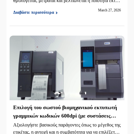
θμολογείται, μετράται και βελτιώνεται η ποιότητα εκτύπ
ωσης 2D barcode για να εξασφαλιστεί αξιόπιστη σάρωσ
March 27, 2026
Διαβάστε περισσότερα
η και συμμόρφωση.
Επιλογή του σωστού βιομηχανικού εκτυπωτή
γραμμικών κωδικών 600dpi (με συστάσεις
μοντέλου)
Αξιολογήστε βασικούς παράγοντες όπως το μέγεθος της
ετικέτας, η αντοχή και η συμβατότητα για να επιλέξετε τ