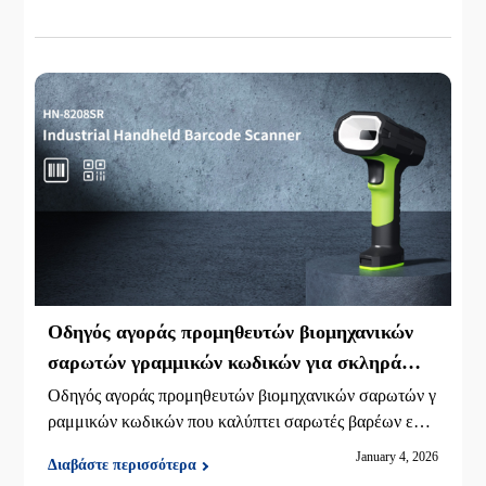
άμψη και τη συμπύκνωση.
Οδηγός αγοράς προμηθευτών βιομηχανικών
σαρωτών γραμμικών κωδικών για σκληρά
περιβάλλοντα
Οδηγός αγοράς προμηθευτών βιομηχανικών σαρωτών γ
ραμμικών κωδικών που καλύπτει σαρωτές βαρέων εργ
ασιών για αποθήκες, εργοστάσια και σκληρά βιομηχανι
January 4, 2026
Διαβάστε περισσότερα
κά περιβάλλοντα, με κριτήρια επιλογής, εκτιμήσεις από