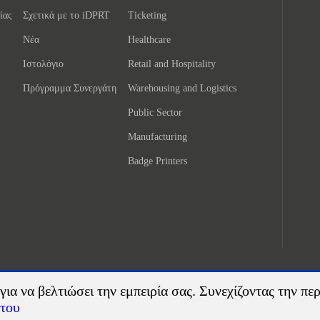
ίας
Σχετικά με το iDPRT
Ticketing
Νέα
Healthcare
Ιστολόγιο
Retail and Hospitality
Πρόγραμμα Συνεργάτη
Warehousing and Logistics
Public Sector
Manufacturing
Badge Printers
για να βελτιώσει την εμπειρία σας. Συνεχίζοντας την πε
ήτου
©2026 Xiamen Hanin Co., Ltd.
Χάρτης τοποθεσίας