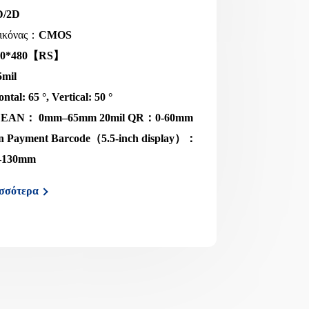
D/2D
εικόνας：
CMOS
40*480【RS】
5mil
ntal: 65 °, Vertical: 50 °
l EAN： 0mm–65mm 20mil QR：0-60mm
n Payment Barcode（5.5-inch display）：
–130mm
σσότερα