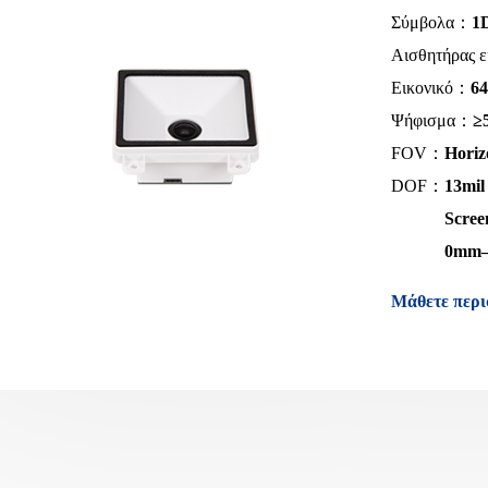
Σύμβολα：
1
Αισθητήρας 
Εικονικό：
6
Ψήφισμα：
≥
FOV：
Horizo
DOF：
13mi
Scree
0mm
Μάθετε περι