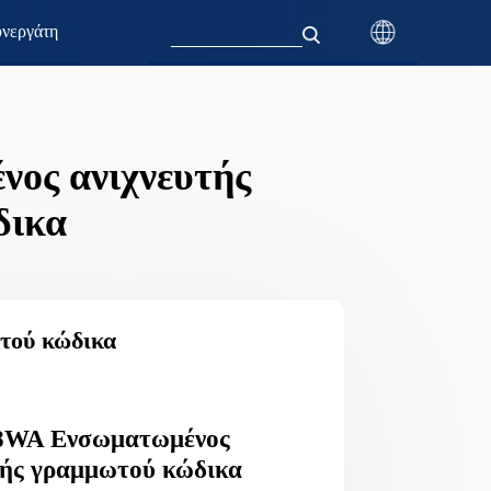
νεργάτη
ος ανιχνευτής
δικα
τού κώδικα
8WA Ενσωματωμένος
τής γραμμωτού κώδικα