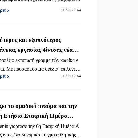
ών και μειώνοντας το κόστος ανθρώπινω
ερα
11 / 22 / 2024
ότερος και εξυπνότερος
νειας εργασίας 4ίντσας νέας
τραπέζιο εκτυπωτή γραμμωτών κωδίκων
εία. Με προσαρμόσιμα σχέδια, επιλογές
ερα
11 / 22 / 2024
ες μεθόδους εκτύπωσης.
ει το ομαδικό πνεύμα και την
6η Ετήσια Εταιρική Ημέρα
nin γιόρτασε την 6η Εταιρική Ημέρα Α
οντας ένα δυναμικό μείγμα αθλητικής ικ