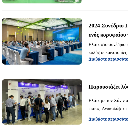
2024 Συνέδριο
ενός κορυφαίου
εκτύπωσης
Ελάτε στο συνέδριο 
καλύψτε καινοτομίες
Διαβάστε περισσότ
ι φωτογραφιών. Ενίσ
ός παγκόσμιου μέλλο
Παρουσιάζει λύ
Ελάτε με τον Χάνιν 
ωσίας. Ανακαλύψτε τ
εκτυπωτές γραμμωτών
Διαβάστε περισσότ
Β1025, περίπτερο 2, 