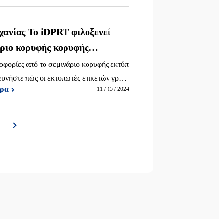
χανίας Το iDPRT φιλοξενεί
άριο κορυφής κορυφής
ετών
οφορίες από το σεμινάριο κορυφής εκτύπ
ευνήστε πώς οι εκτυπωτές ετικετών γραμ
ερα
11 / 15 / 2024
ύουν την έξυπνη κατασκευή και ενισχύο
 σε διάφορες βιομηχανίες.