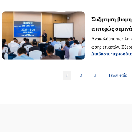
Συζήτηση βιομη
επιτυχώς σεμιν
εκτύπωσης ετικ
Ανακαλύψτε τις πληρ
ωσης ετικετών. Εξερ
Διαβάστε περισσότ
μωτών κωδίκων ενισχ
υν την αποδοτικότητα
1
2
3
Τελευταίο