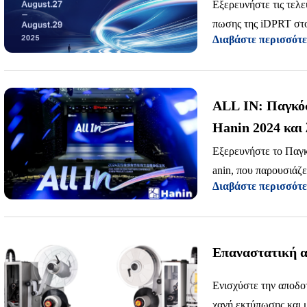
Εξερευνήστε τις τελε
πωσης της iDPRT στ
Διαβάστε περισσότ
ύστου. Στάδιο 9B19,
ALL IN: Παγκόσ
Hanin 2024 και
Εξερευνήστε το Παγκ
anin, που παρουσιάζε
Διαβάστε περισσότ
οτομίες IoT και τεχν
Επαναστατική α
Ενισχύστε την αποδο
χανή εκτύπωσης και 