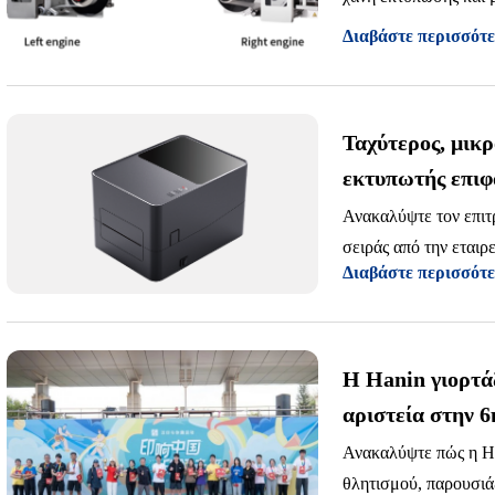
βώτια κύκλου εργασι
Διαβάστε περισσότ
ν σφαλμάτων.
Ταχύτερος, μικρ
εκτυπωτής επιφά
γενιάς
Ανακαλύψτε τον επι
σειράς από την εταιρ
Διαβάστε περισσότ
203/300 και ευέλικτ
Η Hanin γιορτάζ
αριστεία στην 
Αθλητισμού
Ανακαλύψτε πώς η Ha
θλητισμού, παρουσιάζ