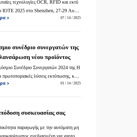
υταίες τεχνολογίες OCR, RFID και εκτύ
ο IOTE 2025 στο Shenzhen, 27-29 Αυγο
ερα
07 / 14 / 2025
 Αίθουσα 9.
μιο συνέδριο συνεργατών της
 λανσάρωση νέου προϊόντος
όσμιο Συνέδριο Συνεργατών 2024 της H
ι πρωτοποριακές λύσεις εκτύπωσης, καιν
ερα
01 / 14 / 2025
ολογία 3D εκτύπωσης επόμενης γενιάς.
πόδοση συσκευασίας σας
τικότητα παραγωγής με την αυτόματη μη
μαρκαρίσματος σχεδιασμένη για χαρτοκι