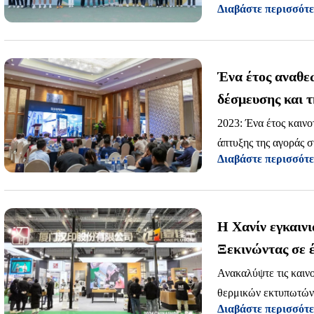
Διαβάστε περισσότ
ανότητας και ομαδικ
ς.
Ένα έτος αναθεώ
δέσμευσης και τ
βιομηχανία εκτ
2023: Ένα έτος καινο
άπτυξης της αγοράς σ
Διαβάστε περισσότ
οραματιστική πορεία 
Η Χανίν εγκαινι
Ξεκινώντας σε έ
λιανικής πώλησ
Ανακαλύψτε τις καινο
θερμικών εκτυπωτών 
Διαβάστε περισσότ
συσκευασίας ανοίγου