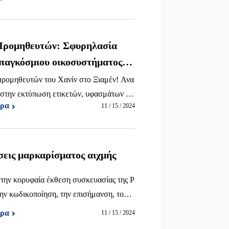
 Προμηθευτών: Σφυρηλασία
 παγκόσμιου οικοσυστήματος
προμηθευτών του Χανίν στο Ξιαμέν! Ανα
 στην εκτύπωση ετικετών, υφασμάτων κα
ερα
11 / 15 / 2024
χυση των δεσμών και συν-δημιουργία εν
ντος από κοινού.
σεις μαρκαρίσματος αιχμής
στην κορυφαία έκθεση συσκευασίας της Ρ
ην κωδικοποίηση, την επισήμανση, τους
 κωδίκων... περισσότερα στο περίπτερο
ερα
11 / 15 / 2024
αίθουσα 8!