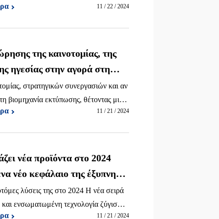
ερα
11 / 22 / 2024
ού πνεύματος μεταξύ των εργαζομένων τη
ρησης της καινοτομίας, της
ης ηγεσίας στην αγορά στη
ύπωσης
τομίας, στρατηγικών συνεργασιών και αν
τη βιομηχανία εκτύπωσης, θέτοντας μια
ερα
11 / 21 / 2024
για τον 2024.
άζει νέα προϊόντα στο 2024
να νέο κεφάλαιο της έξυπνης
ης!
τόμες λύσεις της στο 2024 Η νέα σειρά
και ενσωματωμένη τεχνολογία ζύγισης-
ερα
11 / 21 / 2024
ν το δρόμο για έξυπνη λιανική πώληση.