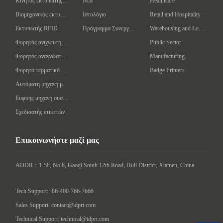
Κινητός εκτυπωτής γραμμωτού κώδικα
Νέα
Healthcare
Βιομηχανικός εκτυπωτής γραμμωτών κωδίκων
Ιστολόγιο
Retail and Hospitality
Εκτυπωτής RFID
Πρόγραμμα Συνεργάτη
Warehousing and Logistics
Φορητός ανιχνευτής γραμμωτού κώδικα
Public Sector
Φορητός αναγνώστης/συγγραφέας RFID
Manufacturing
Φορητό τερματικό δεδομένων
Badge Printers
Αυτόματη μηχανή μαρκαρίσματος
Ευφυής μηχανή συσκευασίας
Σχεδιαστής ετικετών
Επικοινωνήστε μαζί μας
ADDR：1-5F, No.8, Gaoqi South 12th Road, Huli District, Xiamen, China

Tech Support:+86-400-766-7666
Sales Support: contact@idprt.com
Technical Support: technical@idprt.com