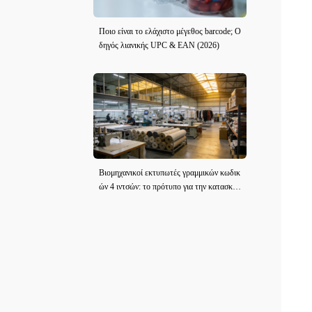
Ποιο είναι το ελάχιστο μέγεθος barcode; Ο
δηγός λιανικής UPC & EAN (2026)
Βιομηχανικοί εκτυπωτές γραμμικών κωδικ
ών 4 ιντσών: το πρότυπο για την κατασκευ
ή ενδυμάτων και υφάσματος