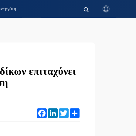
νεργάτη
δίκων επιταχύνει
ση
Facebook
LinkedIn
Twitter
Share