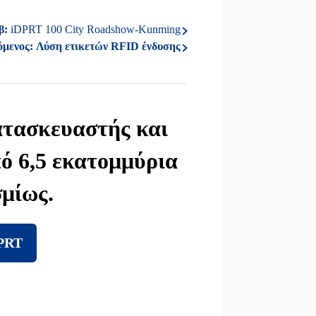
β:
iDPRT 100 City Roadshow-Kunming
μενος:
Λύση ετικετών RFID ένδυσης
κατασκευαστής και
ό 6,5 εκατομμύρια
μίως.
DPRT