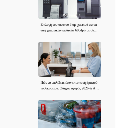
Επιλογή του σωστού βιομηχανικού εκτυπ
ωτή γραμμικών κωδικών 600dpi (με συστά
σεις μοντέλου)
Πώς να επιλέξετε έναν εκτυπωτή βραχιού
νοσοκομείου: Οδηγός αγοράς 2026 & Ανα
θεώρηση iDPRT iE2X-H