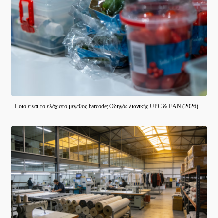
Ποιο είναι το ελάχιστο μέγεθος barcode; Οδηγός λιανικής UPC & EAN (2026)