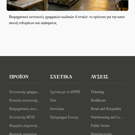
Βιομηχανικοί εκτυπωτές γραμμικών κωδικών 4 ιντσών: το πρότυπο για την κατα
σκευή ενδυμάτων και υφάσματος
ΠΡΟΪΟΝ
ΣΧΕΤΙΚΑ
ΛΥΣΕΙΣ
Εκτυπωτής γραμμωτού κώδικα επιφάνειας εργασίας
Σχετικά με το iDPRT
Ticketing
Κινητός εκτυπωτής γραμμωτού κώδικα
Νέα
Healthcare
Βιομηχανικός εκτυπωτής γραμμωτών κωδίκων
Ιστολόγιο
Retail and Hospitality
Εκτυπωτής RFID
Πρόγραμμα Συνεργάτη
Warehousing and Logistics
Φορητός ανιχνευτής γραμμωτού κώδικα
Public Sector
Φορητός αναγνώστης/συγγραφέας RFID
Manufacturing