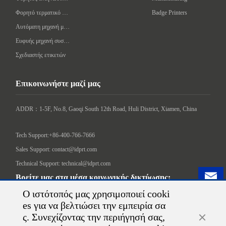
Φορητό τερματικό δεδομένων
Badge Printers
Αυτόματη μηχανή μαρκαρίσματος
Ευφυής μηχανή συσκευασίας
Σχεδιαστής ετικετών
Επικοινωνήστε μαζί μας
ADDR：1-5F, No.8, Gaoqi South 12th Road, Huli District, Xiamen, China

Tech Support:+86-400-766-7666
Sales Support: contact@idprt.com
Technical Support: technical@idprt.com
Βρείτε μας στα μέσα κοινωνικής δικτύωσης:
Ο ιστότοπός μας χρησιμοποιεί cooki
es για να βελτιώσει την εμπειρία σα
ς. Συνεχίζοντας την περιήγησή σας,