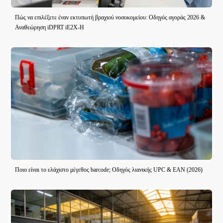
Πώς να επιλέξετε έναν εκτυπωτή βραχιού νοσοκομείου: Οδηγός αγοράς 2026 &
Αναθεώρηση iDPRT iE2X-H
Ποιο είναι το ελάχιστο μέγεθος barcode; Οδηγός λιανικής UPC & EAN (2026)