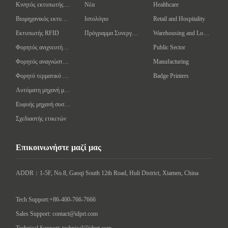
Κινητός εκτυπωτής γραμμωτού κώδικα
Νέα
Healthcare
Βιομηχανικός εκτυπωτής γραμμωτών κωδίκων
Ιστολόγιο
Retail and Hospitality
Εκτυπωτής RFID
Πρόγραμμα Συνεργάτη
Warehousing and Logistics
Φορητός ανιχνευτής γραμμωτού κώδικα
Public Sector
Φορητός αναγνώστης/συγγραφέας RFID
Manufacturing
Φορητό τερματικό δεδομένων
Badge Printers
Αυτόματη μηχανή μαρκαρίσματος
Ευφυής μηχανή συσκευασίας
Σχεδιαστής ετικετών
Επικοινωνήστε μαζί μας
ADDR：1-5F, No.8, Gaoqi South 12th Road, Huli District, Xiamen, China

Tech Support:+86-400-766-7666
Sales Support: contact@idprt.com
Technical Support: technical@idprt.com