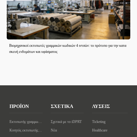
Βιομηχανικοί εκτυπωτές γραμμικών κωδικών 4 ιντσών: το πρότυπο για την κατα
σκευή ενδυμάτων και υφάσματος
ΠΡΟΪΟΝ
ΣΧΕΤΙΚΑ
ΛΥΣΕΙΣ
Εκτυπωτής γραμμωτού κώδικα επιφάνειας εργασίας
Σχετικά με το iDPRT
Ticketing
Κινητός εκτυπωτής γραμμωτού κώδικα
Νέα
Healthcare