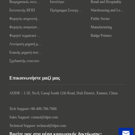
Βιομηχανικός εκτυπωτής γραμμωτών κωδίκων
Ιστολόγιο
Retail and Hospitality
Εκτυπωτής RFID
Πρόγραμμα Συνεργάτη
Warehousing and Logistics
Φορητός ανιχνευτής γραμμωτού κώδικα
Public Sector
Φορητός αναγνώστης/συγγραφέας RFID
Manufacturing
Φορητό τερματικό δεδομένων
Badge Printers
Αυτόματη μηχανή μαρκαρίσματος
Ευφυής μηχανή συσκευασίας
Σχεδιαστής ετικετών
Επικοινωνήστε μαζί μας
ADDR：1-5F, No.8, Gaoqi South 12th Road, Huli District, Xiamen, China

Tech Support:+86-400-766-7666
Sales Support: contact@idprt.com
Technical Support: technical@idprt.com
Βρείτε μας στα μέσα κοινωνικής δικτύωσης: