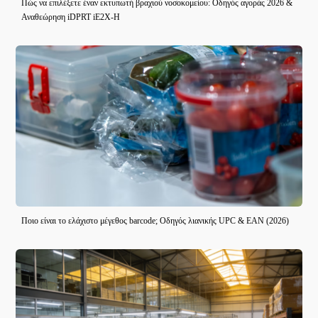
Πώς να επιλέξετε έναν εκτυπωτή βραχιού νοσοκομείου: Οδηγός αγοράς 2026 &
Αναθεώρηση iDPRT iE2X-H
Ποιο είναι το ελάχιστο μέγεθος barcode; Οδηγός λιανικής UPC & EAN (2026)