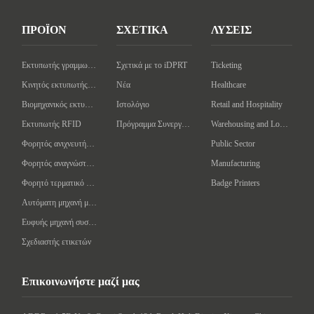
ΠΡΟΪΟΝ
ΣΧΕΤΙΚΑ
ΛΥΣΕΙΣ
Εκτυπωτής γραμμωτού κώδικα επιφάνειας εργασίας
Σχετικά με το iDPRT
Ticketing
Κινητός εκτυπωτής γραμμωτού κώδικα
Νέα
Healthcare
Βιομηχανικός εκτυπωτής γραμμωτών κωδίκων
Ιστολόγιο
Retail and Hospitality
Εκτυπωτής RFID
Πρόγραμμα Συνεργάτη
Warehousing and Logistics
Φορητός ανιχνευτής γραμμωτού κώδικα
Public Sector
Φορητός αναγνώστης/συγγραφέας RFID
Manufacturing
Φορητό τερματικό δεδομένων
Badge Printers
Αυτόματη μηχανή μαρκαρίσματος
Ευφυής μηχανή συσκευασίας
Σχεδιαστής ετικετών
Επικοινωνήστε μαζί μας