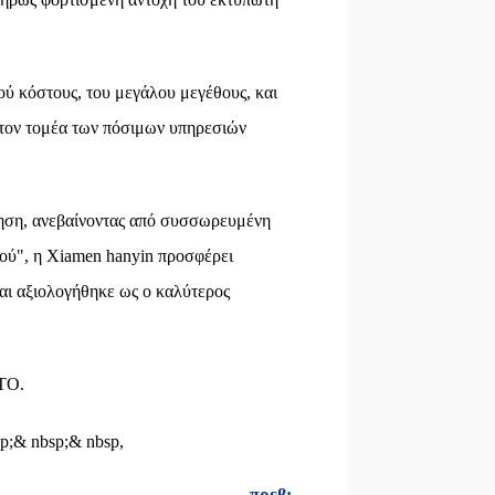
ύ κόστους, του μεγάλου μεγέθους, και
στον τομέα των πόσιμων υπηρεσιών
θηση, ανεβαίνοντας από συσσωρευμένη
ού", η Xiamen hanyin προσφέρει
και αξιολογήθηκε ως ο καλύτερος
STO.
p;& nbsp;& nbsp,
πρεβ: