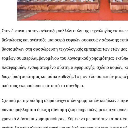
Στην έρευνα και την ανάπτυξη πολλών ετών της τεχνολογίας εκτύπωσ
βελτιώσεις και ανέπτυξε μια σειρά ευφυών συσκευών σάρωσης εκτ
βασισμένων στη συσσώρευση τεχνολογικής εμπειρίας των ετών μας 
τομέων συμπεριλαμβανομένου του λογισμικού χρησιμότητας εκτύ
πλατφορμών, ενσωματωμένο σύστημα εφαρμογής, σχέδιο δομών, κα
διαχείριση ποιότητας και ούτω καθεξής.Το μοντέλο σαρωτών μας φ
από τους εκπροσώπους σε αυτό το συνέδριο.
Σχετικά με την πόσιμη σειρά ανιχνευτών γραμμωτών κωδίκων εμφαν
πάντα προβλήματα όπως η σύντομη ζωή υπηρεσιών, μειωμένη αποδ
χρονικό διάστημα χρησιμοποίησης. Σύμφωνα με αυτή την κατάσταση,
ανάπτυξη στην ηλεκτρική πηγή και τη ζωή υπηρεσιών έτσι ώστε η 