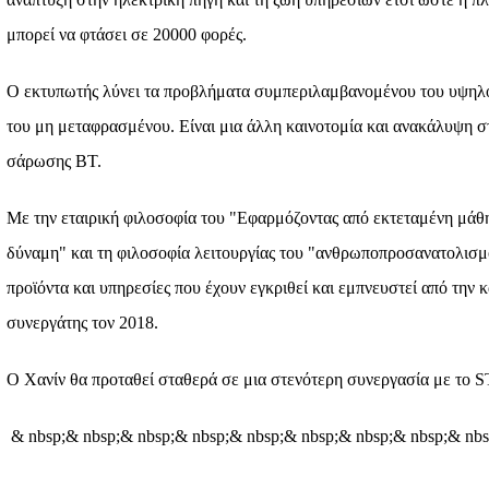
μπορεί να φτάσει σε 20000 φορές.
Ο εκτυπωτής λύνει τα προβλήματα συμπεριλαμβανομένου του υψηλο
του μη μεταφρασμένου. Είναι μια άλλη καινοτομία και ανακάλυψη 
σάρωσης ΒΤ.
Με την εταιρική φιλοσοφία του "Εφαρμόζοντας από εκτεταμένη μά
δύναμη" και τη φιλοσοφία λειτουργίας του "ανθρωποπροσανατολισμ
προϊόντα και υπηρεσίες που έχουν εγκριθεί και εμπνευστεί από την 
συνεργάτης τον 2018.
Ο Χανίν θα προταθεί σταθερά σε μια στενότερη συνεργασία με το 
& nbsp;& nbsp;& nbsp;& nbsp;& nbsp;& nbsp;& nbsp;& nbsp;& nbs