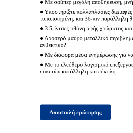
● Με σούπερ μεγάλη αποθήκευση, μν
● Υποστηρίξτε πολλαπλάσιες διεπαφές 
τυποποιημένη, και 36-πιν παράλληλη θύ
● 3.5-ίντσες οθόνη αφής χρώματος και 
● Δροσερό μαύρο μεταλλικό περίβλημα
ανθεκτικό?
● Με διάφορα μέσα ενημέρωσης για να 
● Με το ελεύθερο λογισμικό επεξεργασί
ετικετών κατάλληλη και εύκολη.
Αποστολή ερώτησης