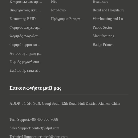
Κινητός εκτυπωτής γραμμωτού κώδικα
Νέα
Healthcare
Βιομηχανικός εκτυπωτής γραμμωτών κωδίκων
Ιστολόγιο
Retail and Hospitality
Εκτυπωτής RFID
Πρόγραμμα Συνεργάτη
Warehousing and Logistics
Φορητός ανιχνευτής γραμμωτού κώδικα
Public Sector
Φορητός αναγνώστης/συγγραφέας RFID
Manufacturing
Φορητό τερματικό δεδομένων
Badge Printers
Αυτόματη μηχανή μαρκαρίσματος
Ευφυής μηχανή συσκευασίας
Σχεδιαστής ετικετών
Επικοινωνήστε μαζί μας
ADDR：1-5F, No.8, Gaoqi South 12th Road, Huli District, Xiamen, China

Tech Support:+86-400-766-7666
Sales Support: contact@idprt.com
Technical Support: technical@idprt.com