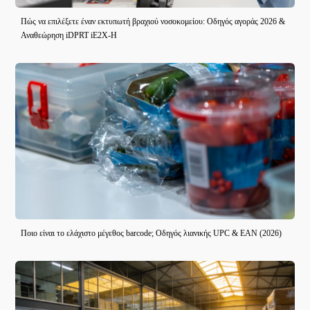
Πώς να επιλέξετε έναν εκτυπωτή βραχιού νοσοκομείου: Οδηγός αγοράς 2026 &
Αναθεώρηση iDPRT iE2X-H
Ποιο είναι το ελάχιστο μέγεθος barcode; Οδηγός λιανικής UPC & EAN (2026)