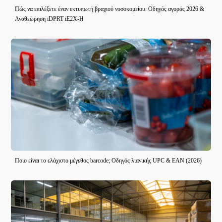
Πώς να επιλέξετε έναν εκτυπωτή βραχιού νοσοκομείου: Οδηγός αγοράς 2026 &
Αναθεώρηση iDPRT iE2X-H
Ποιο είναι το ελάχιστο μέγεθος barcode; Οδηγός λιανικής UPC & EAN (2026)