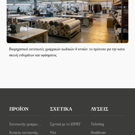
Βιομηχανικοί εκτυπωτές γραμμικών κωδικών 4 ιντσών: το πρότυπο για την κατα
σκευή ενδυμάτων και υφάσματος
ΠΡΟΪΟΝ
ΣΧΕΤΙΚΑ
ΛΥΣΕΙΣ
Εκτυπωτής γραμμωτού κώδικα επιφάνειας εργασίας
Σχετικά με το iDPRT
Ticketing
Κινητός εκτυπωτής γραμμωτού κώδικα
Νέα
Healthcare