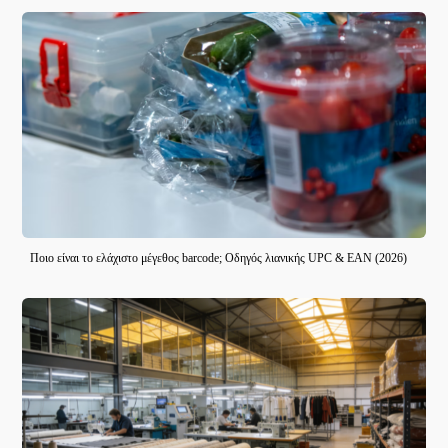
Ποιο είναι το ελάχιστο μέγεθος barcode; Οδηγός λιανικής UPC & EAN (2026)