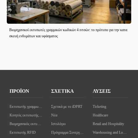
Βιομηχανικοί εκτυπωτές γραμμικών κωδικών 4 ιντσών: το πρότυπο για την κατα
σκευή ενδυμάτων και υφάσματος
ΠΡΟΪΟΝ
ΣΧΕΤΙΚΑ
ΛΥΣΕΙΣ
Εκτυπωτής γραμμωτού κώδικα επιφάνειας εργασίας
Σχετικά με το iDPRT
Ticketing
Κινητός εκτυπωτής γραμμωτού κώδικα
Νέα
Healthcare
Βιομηχανικός εκτυπωτής γραμμωτών κωδίκων
Ιστολόγιο
Retail and Hospitality
Εκτυπωτής RFID
Πρόγραμμα Συνεργάτη
Warehousing and Logistics