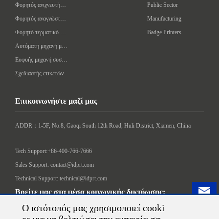
Φορητός ανιχνευτής γραμμωτού κώδικα
Public Sector
Φορητός αναγνώστης/συγγραφέας RFID
Manufacturing
Φορητό τερματικό δεδομένων
Badge Printers
Αυτόματη μηχανή μαρκαρίσματος
Ευφυής μηχανή συσκευασίας
Σχεδιαστής ετικετών
Επικοινωνήστε μαζί μας
ADDR：1-5F, No.8, Gaoqi South 12th Road, Huli District, Xiamen, China

Tech Support:+86-400-766-7666
Sales Support: contact@idprt.com
Technical Support: technical@idprt.com
Βρείτε μας στα μέσα κοινωνικής δικτύωσης:
Ο ιστότοπός μας χρησιμοποιεί cooki